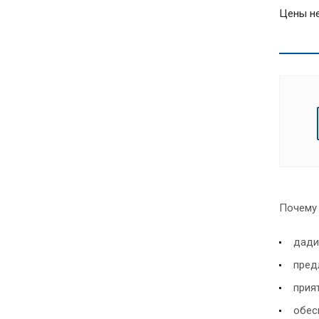
Цены не
Почему 
дади
пред
прия
обес