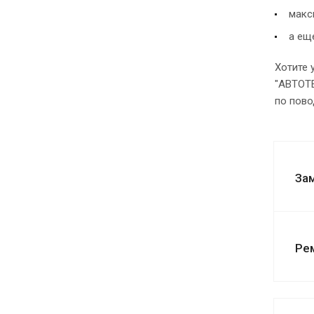
макс
а ещ
Хотите 
"АВТОТЕ
по пово
За
Ре