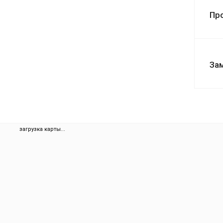
Пр
За
загрузка карты...