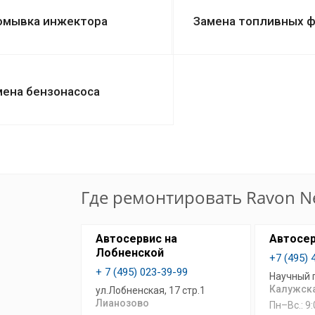
омывка инжектора
Замена топливных ф
мена бензонасоса
Где ремонтировать Ravon Ne
Автосервис на
Автосер
Лобненской
+7 (495) 
+ 7 (495) 023-39-99
Научный 
Калужск
ул.Лобненская, 17 стр.1
Лианозово
Пн–Вс.: 9: