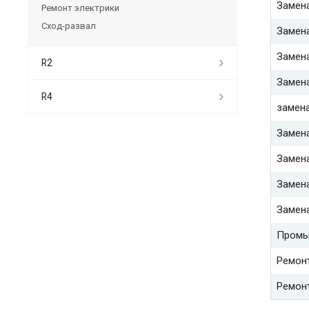
Замена
Ремонт электрики
Сход-развал
Замена
Замена
R2
Замена
R4
замена
Замена
Замена
Замен
Замен
Промы
Ремон
Ремон